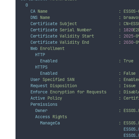
0
CA
Name
:
ESSOS-
DNS
Name
:
braavo
Certificate
Subject
:
CN=ESS
Certificate
Serial
Number
:
1820
E2
Certificate
Validity
Start
:
2025
-0
Certificate
Validity
End
:
2030
-0
Web
Enrollment
HTTP
Enabled
:
True
HTTPS
Enabled
:
False
User
Specified
SAN
:
Enable
Request
Disposition
:
Issue
Enforce
Encryption
for
Requests
:
Disabl
Active
Policy
:
Certif
Permissions
Owner
:
ESSOS.
Access
Rights
ManageCa
:
ESSOS.
ESSOS.
ESSOS.