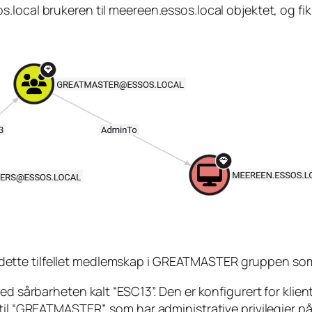
s.local
brukeren til meereen.essos.local objektet, og fik
i dette tilfellet medlemskap i GREATMASTER gruppen so
ed sårbarheten kalt “ESC13”. Den er konfigurert for klie
 til “GREATMASTER”, som har administrative privilegier