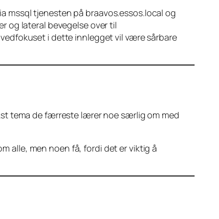
 via mssql tjenesten på braavos.essos.local og
er og lateral bevegelse over til
Hovedfokuset i dette innlegget vil være sårbare
plekst tema de færreste lærer noe særlig om med
 alle, men noen få, fordi det er viktig å