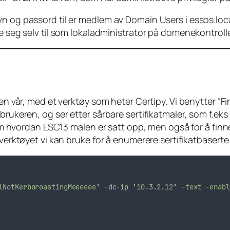
 og passord til er medlem av Domain Users i essos.local
e seg selv til som lokaladministrator på domenekontroll
en vår, med et verktøy som heter Certipy. Vi benytter “Fi
brukeren, og ser etter sårbare sertifikatmaler, som f.e
n om hvordan ESC13 malen er satt opp, men også for å fin
verktøyet vi kan bruke for å enumerere sertifikatbaserte 
lNotKerboroast1ngMeeeeee
'
-dc-ip
'
10.3.2.12
'
-text
-enabl