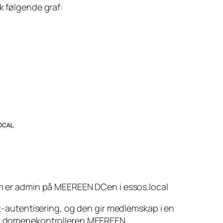
k følgende graf:
m er admin på MEEREEN DCen i essos.local
nt-autentisering, og den gir medlemskap i en
 på domenekontrolleren MEEREEN.