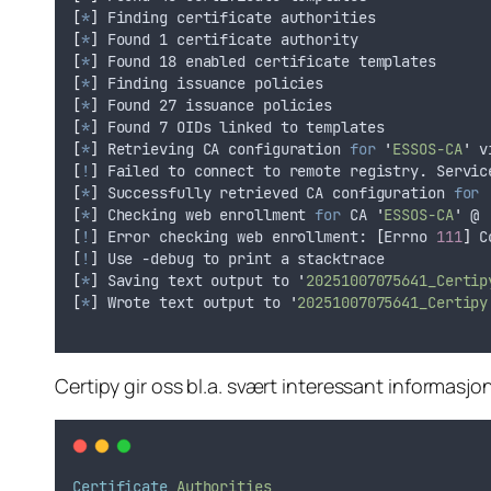
[
*
]
 Finding certificate authorities
[
*
]
 Found 1 certificate authority
[
*
]
 Found 18 enabled certificate templates
[
*
]
 Finding issuance policies
[
*
]
 Found 27 issuance policies
[
*
]
 Found 7 OIDs linked to templates
[
*
]
 Retrieving CA configuration 
for
'
ESSOS-CA
'
 v
[
!
]
 Failed to connect to remote registry. Servic
[
*
]
 Successfully retrieved CA configuration 
for
[
*
]
 Checking web enrollment 
for
 CA 
'
ESSOS-CA
'
 @ 
[
!
]
 Error checking web enrollment: 
[
Errno 
111
]
 C
[
!
]
 Use -debug to print a stacktrace
[
*
]
 Saving text output to 
'
20251007075641_Certip
[
*
]
 Wrote text output to 
'
20251007075641_Certipy
Certipy gir oss bl.a. svært interessant informasjon
Certificate
Authorities