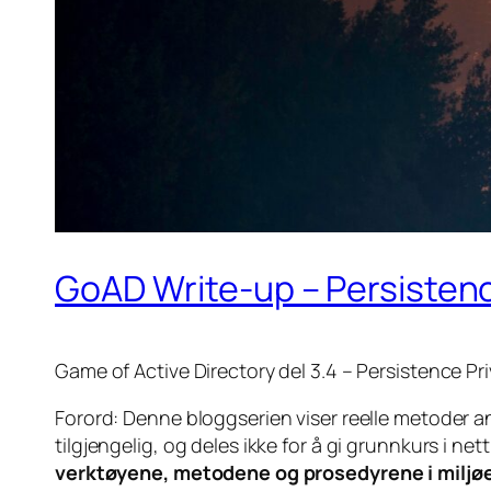
GoAD Write-up – Persistenc
Game of Active Directory del 3.4 – Persistence Pr
Forord: Denne bloggserien viser reelle metoder ang
tilgjengelig, og deles ikke for å gi grunnkurs i n
verktøyene, metodene og prosedyrene i miljøer d