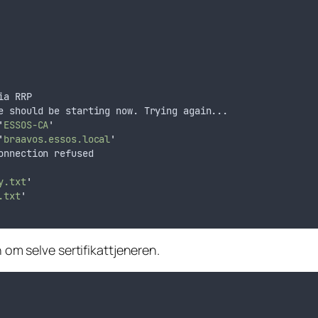
ia RRP
e should be starting now. Trying again...
'
ESSOS-CA
'
'
braavos.essos.local
'
onnection refused
y.txt
'
.txt
'
 om selve sertifikattjeneren.