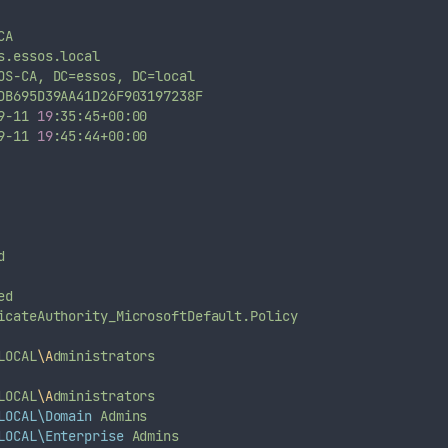
CA
s.essos.local
OS-CA,
DC=essos,
DC=local
DB695D39AA41D26F903197238F
9-11
19
:35:45+00:00
9-11
19
:45:44+00:00
d
ed
icateAuthority_MicrosoftDefault.Policy
LOCAL
\A
dministrators
LOCAL
\A
dministrators
LOCAL\Domain
Admins
LOCAL\Enterprise
Admins