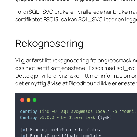
Fordi SQL_SVC brukeren vi allerede har brukernavn
sertifikatet ESC13, så kan SQL_SVC i teorien legg
Rekognosering
Vi gjør først litt rekognosering fra angrepsmaskin
oss mot sertifikattjenestene i Essos med sql_svc 
Dette gjør vi fordi vi ønsker litt mer informasjo
det er nyttig å vise at Bloodhound ikke er eneste 
certipy
find
-u
'
sql_svc@essos.local
'
-p
'
YouWil
Certipy
v5.0.3
-
by
Oliver
Lyak
 (ly4k)
[
*
]
 Finding certificate templates
[
*
]
 Found 40 certificate templates