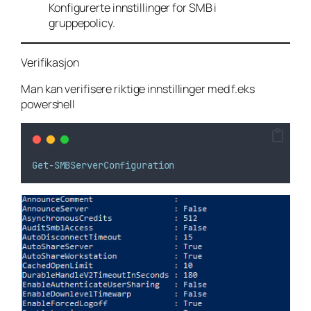
Konfigurerte innstillinger for SMB i
gruppepolicy.
Verifikasjon
Man kan verifisere riktige innstillinger med f.eks
powershell
Get-SMBServerConfiguration