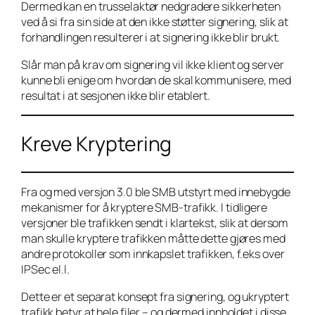
Dermed kan en trusselaktør nedgradere sikkerheten
ved å si fra sin side at den ikke støtter signering, slik at
forhandlingen resulterer i at signering ikke blir brukt.
Slår man på krav om signering vil ikke klient og server
kunne bli enige om hvordan de skal kommunisere, med
resultat i at sesjonen ikke blir etablert.
Kreve Kryptering
Fra og med versjon 3.0 ble SMB utstyrt med innebygde
mekanismer for å kryptere SMB-trafikk. I tidligere
versjoner ble trafikken sendt i klartekst, slik at dersom
man skulle kryptere trafikken måtte dette gjøres med
andre protokoller som innkapslet trafikken, f.eks over
IPSec el.l.
Dette er et separat konsept fra signering, og ukryptert
trafikk betyr at hele filer – og dermed innholdet i disse