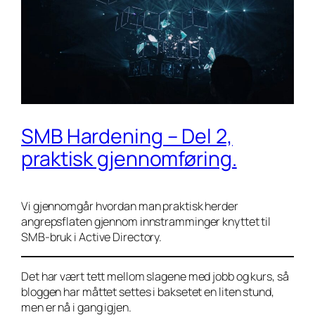
SMB Hardening – Del 2,
praktisk gjennomføring.
Vi gjennomgår hvordan man praktisk herder
angrepsflaten gjennom innstramminger knyttet til
SMB-bruk i Active Directory.
Det har vært tett mellom slagene med jobb og kurs, så
bloggen har måttet settes i baksetet en liten stund,
men er nå i gang igjen.