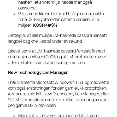
hashen i et annet miljø, hadde man også
passordet.
Passordblokkene ble brukt til å generere nøkler
for å DES-kryptere den samme verdien i alle
miljøer:
KGS!@#$%
Dette gjør at alle mulige LM-hashede passord uansett
lengde i dag knekkes på under et sekund.
Likevel ser vi at LM-hashede passord fortsatt finnes i
produksjonsmiljøer i 2025, og at LM-protokollen svært
ofte er støttet som autentiseringsmetode.
New Technology Lan Manager
I 1993 lanserte Microsoft Windows NT 3.1, og med dette
kom også erstatningen for den gamle LM-protokollen.
Arvtageren ble kalt New Technology Lan Manager, eller
NTLM. Den implementerte en rekke forbedringer over
den gamle LM protokollen.
Man sluttet å konvertere passordet til store