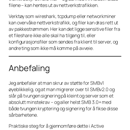
filene – kan hentes ut av nettverkstrafikken.
Verktøy som wireshark, tcpdump eller networkminer
kan overvåke nettverkstrafikk, og filer kan dras rett ut
av pakkestrømmen. Her kan det ligge sensitive filer fra
et fileshare ikke alle skal ha tilgang til, eller
konfigurasjonsfiler som sendes fra klient til server, og
andre ting som ikke må komme på avveie.
Anbefaling
Jeg anbefaler at man skrur av støtte for SMBv1
øyeblikkelig, og at man migrerer over til SMBv2.0 og
slår på tvungen signering på kleint og server som et
absolutt minstekrav – og aller helst SMB 3.0+ med
både tvungen kryptering og signering for å fikse disse
sårbarhetene.
Praktiske steg for å gjennomføre dette i Active