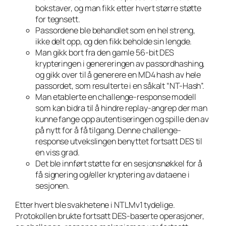
bokstaver, og man fikk etter hvert større støtte
for tegnsett.
Passordene ble behandlet som en hel streng,
ikke delt opp, og den fikk beholde sin lengde.
Man gikk bort fra den gamle 56-bit DES
krypteringen i genereringen av passordhashing,
og gikk over til å generere en MD4 hash av hele
passordet, som resulterte i en såkalt “NT-Hash”.
Man etablerte en challenge-response modell
som kan bidra til å hindre replay-angrep der man
kunne fange opp autentiseringen og spille den av
på nytt for å få tilgang. Denne challenge-
response utvekslingen benyttet fortsatt DES til
en viss grad.
Det ble innført støtte for en sesjonsnøkkel for å
få signering og/eller kryptering av dataene i
sesjonen.
Etter hvert ble svakhetene i NTLMv1 tydelige.
Protokollen brukte fortsatt DES-baserte operasjoner,