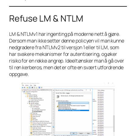
Refuse LM & NTLM
LM & NTLMv1 har ingenting på moderne nett å gjøre.
Dersom man ikke setter denne policyen vil man kunne
nedgradere fra NTLMv2 til versjon 1 eller til LM, som
har svakere mekanismer for autentisering, og øker
risiko for en rekke angrep. Ideelt ønsker man å gå over
til ren kerberos, men det er ofte en svært utfordrende
oppgave.