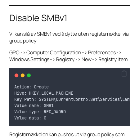
Disable SMBv1
Vi kan slå av SMBv1 ved å dytte ut en registernøkkel via
group policy:
GPO -> Computer Configuration -> Preferences ->
Windows Settings -> Registry -> New -> Registry Item
Action: Create
Hive: HKEY_LOCAL_MACHINE
Key Path: SYSTEM\CurrentControlSet\Services\Lanman
Value name: SMB1
Value type: REG_DWORD
Value data: 0
Registernøkkelen kan pushes ut via group policy som