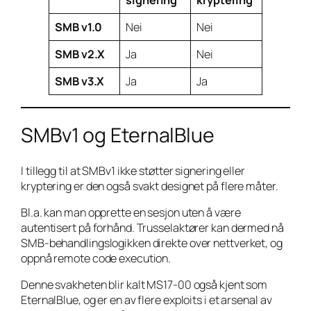
signering
kryptering
SMB v1.0
Nei
Nei
SMB v2.X
Ja
Nei
SMB v3.X
Ja
Ja
SMBv1 og EternalBlue
I tillegg til at SMBv1 ikke støtter signering eller
kryptering er den også svakt designet på flere måter.
Bl.a. kan man opprette en sesjon uten å være
autentisert på forhånd. Trusselaktører kan dermed nå
SMB-behandlingslogikken direkte over nettverket, og
oppnå remote code execution.
Denne svakheten blir kalt MS17-00 også kjent som
EternalBlue, og er en av flere exploits i et arsenal av