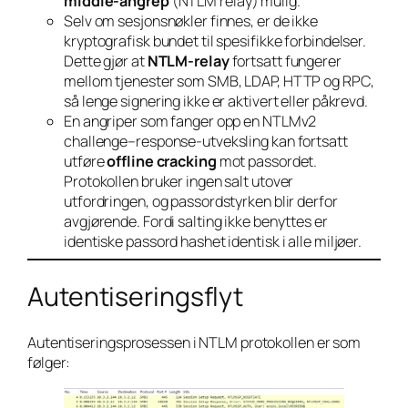
middle-angrep
(NTLM relay) mulig.
Selv om sesjonsnøkler finnes, er de ikke
kryptografisk bundet til spesifikke forbindelser.
Dette gjør at
NTLM-relay
fortsatt fungerer
mellom tjenester som SMB, LDAP, HTTP og RPC,
så lenge signering ikke er aktivert eller påkrevd.
En angriper som fanger opp en NTLMv2
challenge–response-utveksling kan fortsatt
utføre
offline cracking
mot passordet.
Protokollen bruker ingen salt utover
utfordringen, og passordstyrken blir derfor
avgjørende. Fordi salting ikke benyttes er
identiske passord hashet identisk i alle miljøer.
Autentiseringsflyt
Autentiseringsprosessen i NTLM protokollen er som
følger: