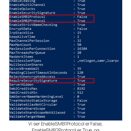
Vi ser EnableSMB1Protocol er False,
EnableSMB2Protocol er True, og