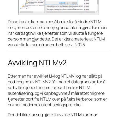
Disse kan to kan man også bruke for å hindre NTLM
helt, men det er ikke noe jeg anbefaler å gjøre før man
har kartlagt hvilke tjenester som vil slutte å fungere
dersom man gjør dette. Det er kjent materie at NTLM
vanskelig lar seg utradere helt, selv i 2025.
Avvikling NTLMv2
Etter man har avviklet LM og NTLMv1 og har slått på
god logging av NTLMv2 får man et datagrunnlag for å
se hvilke tjenester som fortsatt bruker NTLM
autentisering, og vi kan begynne å målrettet migrere
tjenester bort fra NTLM over på f.eks Kerberos, som er
en mer moderne autentiseringsprotokoll.
Der det ikke lar seg gjøre å avvikle NTLM kan man