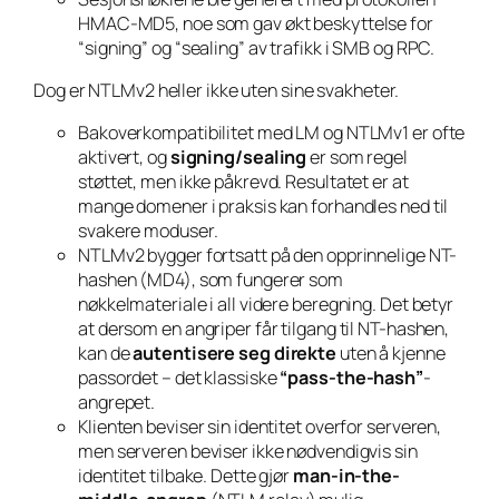
HMAC-MD5, noe som gav økt beskyttelse for
“signing” og “sealing” av trafikk i SMB og RPC.
Dog er NTLMv2 heller ikke uten sine svakheter.
Bakoverkompatibilitet med LM og NTLMv1 er ofte
aktivert, og
signing/sealing
er som regel
støttet, men ikke påkrevd. Resultatet er at
mange domener i praksis kan forhandles ned til
svakere moduser.
NTLMv2 bygger fortsatt på den opprinnelige NT-
hashen (MD4), som fungerer som
nøkkelmateriale i all videre beregning. Det betyr
at dersom en angriper får tilgang til NT-hashen,
kan de
autentisere seg direkte
uten å kjenne
passordet – det klassiske
“pass-the-hash”
-
angrepet.
Klienten beviser sin identitet overfor serveren,
men serveren beviser ikke nødvendigvis sin
identitet tilbake. Dette gjør
man-in-the-