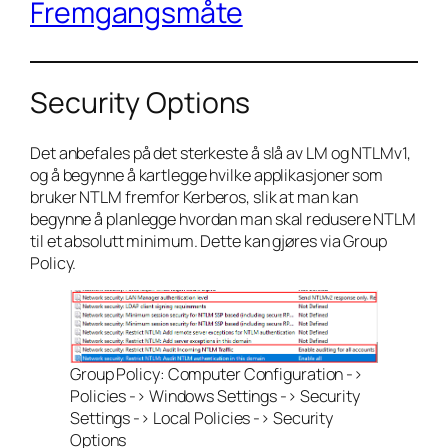
Fremgangsmåte
Security Options
Det anbefales på det sterkeste å slå av LM og NTLMv1,
og å begynne å kartlegge hvilke applikasjoner som
bruker NTLM fremfor Kerberos, slik at man kan
begynne å planlegge hvordan man skal redusere NTLM
til et absolutt minimum. Dette kan gjøres via Group
Policy.
Group Policy: Computer Configuration ->
Policies -> Windows Settings -> Security
Settings -> Local Policies -> Security
Options