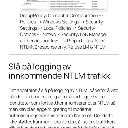
Group Policy: Computer Configuration ->
Policies -> Windows Settings -> Security
Settings -> Local Policies -> Security
Options -> Network Security: LAN Manager
authentication level -> Properties -> Send
NTLMv2 response only. Refuse LM & NTLM
Slå på logging av
innkommende NTLM trafikk.
Det anbefales å slå på logging av NTLM, både for å vite
når det er i bruk, men også for å kartlegge hvilke
identiteter som fortsatt kommuniserer over NTLM så
man kan planlegge migrering til moderne
autentiseringsmekanismer som Kerberos. Der dette
ikke støttes kan man f.eks vurdere å isolere trafikken
slik at kun den trafikken du ønsker å tillate får lov til å