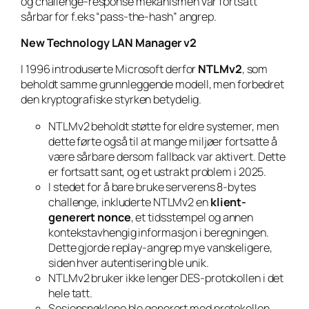
og challenge-response mekanismen var fortsatt
sårbar for f.eks “pass-the-hash” angrep.
New Technology LAN Manager v2
I 1996 introduserte Microsoft derfor
NTLMv2
, som
beholdt samme grunnleggende modell, men forbedret
den kryptografiske styrken betydelig.
NTLMv2 beholdt støtte for eldre systemer, men
dette førte også til at mange miljøer fortsatte å
være sårbare dersom fallback var aktivert. Dette
er fortsatt sant, og et ustrakt problem i 2025.
I stedet for å bare bruke serverens 8-bytes
challenge, inkluderte NTLMv2 en
klient-
generert nonce
, et tidsstempel og annen
kontekstavhengig informasjon i beregningen.
Dette gjorde replay-angrep mye vanskeligere,
siden hver autentisering ble unik.
NTLMv2 bruker ikke lenger DES-protokollen i det
hele tatt.
Sesjonsnøklene ble generert med protokollen