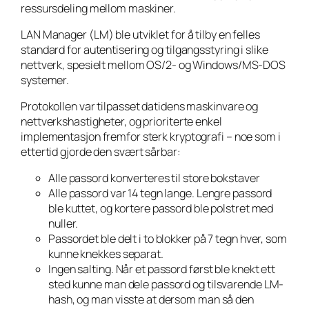
ressursdeling mellom maskiner.
LAN Manager (LM) ble utviklet for å tilby en felles
standard for autentisering og tilgangsstyring i slike
nettverk, spesielt mellom OS/2- og Windows/MS-DOS
systemer.
Protokollen var tilpasset datidens maskinvare og
nettverkshastigheter, og prioriterte enkel
implementasjon fremfor sterk kryptografi – noe som i
ettertid gjorde den svært sårbar:
Alle passord konverteres til store bokstaver
Alle passord var 14 tegn lange. Lengre passord
ble kuttet, og kortere passord ble polstret med
nuller.
Passordet ble delt i to blokker på 7 tegn hver, som
kunne knekkes separat.
Ingen salting. Når et passord først ble knekt ett
sted kunne man dele passord og tilsvarende LM-
hash, og man visste at dersom man så den