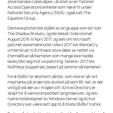
amerikanske cybervåpen, utviklet av en Tailored
Access Operations enheten som hører til under
National Security Agency (NSA), også kalt The
Equation Group.
Denne exploiten ble stjålet av en gruppe som blir kalt
The Shadow Brokers, og ble lekket i tidsrommet
August 2016 til April 2017, og selv om Microsoft
patchet sikkerhetshullet i Mars 2017 ble WannaCry
ormen brukt til å infisere store deler av nettet via
EternalBlue sårbarheten som mange ikke hadde
beskyttet seg mot via patching. Senere i 2017 ble
NotPetya sluppet løs, basert på samme sårbarheten.
Fordi SMBv1 er ekstremt sårbar, som ikke er så rart
med tanke på at den ble utviklet på sent 80-tall, er det
viktig å slå den av i miljøet sitt. Active Directory er
skapt for å være kompatibelt langt bakover, og selv
nyere installasjoner av Windows Server og Active
Directory kan være satt opp til å tillate SMBv1 trafikk.