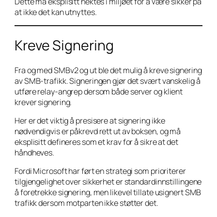
Dette må eksplisitt nektes i miljøet for å være sikker på
at ikke det kan utnyttes.
Kreve Signering
Fra og med SMBv2 og ut ble det mulig å kreve signering
av SMB-trafikk. Signeringen gjør det svært vanskelig å
utføre relay-angrep dersom både server og klient
krever signering.
Her er det viktig å presisere at signering ikke
nødvendigvis er påkrevd rett ut av boksen, og må
eksplisitt defineres som et krav for å sikre at det
håndheves.
Fordi Microsoft har ført en strategi som prioriterer
tilgjengelighet over sikkerhet er standardinnstillingene
å foretrekke signering, men likevel tillate usignert SMB
trafikk dersom motparten ikke støtter det.